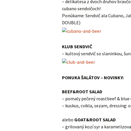
– delikatesa z dvoch druhov bravč
cubano sendvičoch!
Ponúkame: Sendvič ala Cubano, Jal
DOUBLE)
KLUB SENDVIČ
– kultový sendvič so slaninkou, š
PONUKA ŠALÁTOV – NOVINKY:
BEEF&ROOT SALAD
– pomaly pečený roastbeef & blue
– kuskus, cvikla, sezam, dressing: o
alebo
GOAT&ROOT SALAD
– grilovaný kozí syr a karamelizov