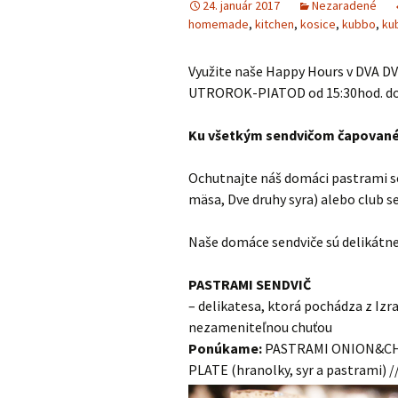
24. január 2017
Nezaradené
homemade
,
kitchen
,
kosice
,
kubbo
,
ku
Využite naše Happy Hours v DVA DVE
UTROROK-PIATOD od 15:30hod. do
Ku všetkým sendvičom čapované
Ochutnajte náš domáci pastrami s
mäsa, Dve druhy syra) alebo club s
Naše domáce sendviče sú delikátne 
PASTRAMI SENDVIČ
– delikatesa, ktorá pochádza z Izra
nezameniteľnou chuťou
Ponúkame:
PASTRAMI ONION&CHEE
PLATE (hranolky, syr a pastrami) /