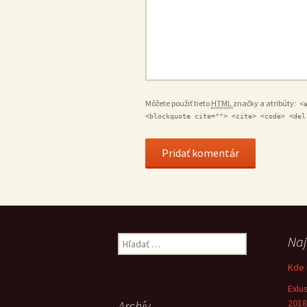
Môžete použiť tieto
HTML
značky a atribúty:
<
<blockquote cite=""> <cite> <code> <del
Naj
Hľadať:
Kde 
Exlu
2018
Archív