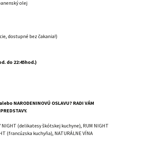
panenský olej
ie, dostupné bez čakania!)
d. do 22:45hod.)
alebo NARODENINOVÚ OSLAVU? RADI VÁM
 PREDSTAVY.
NIGHT (delikatesy škótskej kuchyne), RUM NIGHT
GHT (francúzska kuchyňa), NATURÁLNE VÍNA