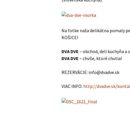
Na fotke naša delikátna pomaly p
KOŠICE!
DVA DVE
– obchod, deli kuchyňa a
DVA DVE
– chvíle, ktoré chutia!
REZERVÁCIE: info@dvadve.sk
VIAC INFO:
http://dvadve.sk/konta