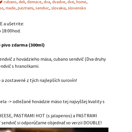
cubano
,
deli
,
domace
,
dva
,
dvadve
,
dve
,
home
,
bo
,
made
,
pastrami
,
sendvic
,
slovakia
,
slovensko
 a ušetrite:
 18:00hod.
 pivo zdarma (300ml)
endvič z hovädzieho mäsa, cubano sendvič (Dva druhy
endvič s hranolkami.
a zostavené z tých najlepších surovín!
ela -> odležané hovädzie mäso tej najvyššej kvality s
SE, PASTRAMI HOT (s jalapenos) a PASTRAMI
/ sendvič si odporúčame objednať vo verzii DOUBLE!