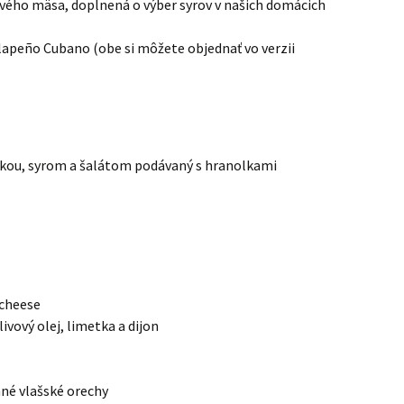
ového mäsa, doplnená o výber syrov v našich domácich
apeño Cubano (obe si môžete objednať vo verzii
unkou, syrom a šalátom podávaný s hranolkami
 cheese
livový olej, limetka a dijon
ané vlašské orechy