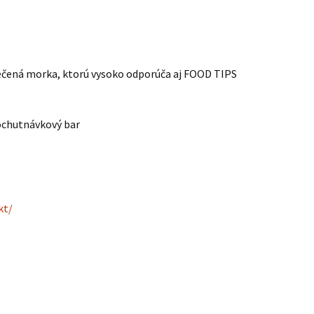
ečená morka, ktorú vysoko odporúča aj FOOD TIPS
 ochutnávkový bar
kt/