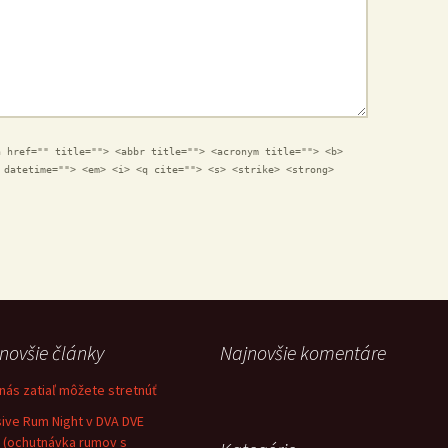
a href="" title=""> <abbr title=""> <acronym title=""> <b>
 datetime=""> <em> <i> <q cite=""> <s> <strike> <strong>
novšie články
Najnovšie komentáre
nás zatiaľ môžete stretnúť
sive Rum Night v DVA DVE
 (ochutnávka rumov s