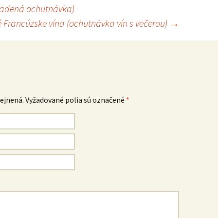
riadená ochutnávka)
é Francúzske vína (ochutnávka vín s večerou)
→
ejnená.
Vyžadované polia sú označené
*