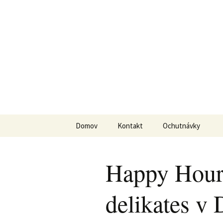
Taste&Enjoy
DvaDve
Preskočiť na obsah
Domov
Kontakt
Ochutnávky
Happy Hour
delikates 