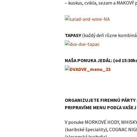
– kuskus, cvikla, sezam a MAKOVÝ 
TAPASY
(každý deň rôzne kombinác
NAŠA PONUKA JEDÁL: (od 15:30ho
ORGANIZUJETE FIREMNÚ PÁRTY 
PRIPRAVÍME MENU PODĽA VAŠEJ
V ponuke MORKOVÉ HODY, WHISKY 
(karibské špeciality), COGNAC NI
(slovenská kuchyňa).