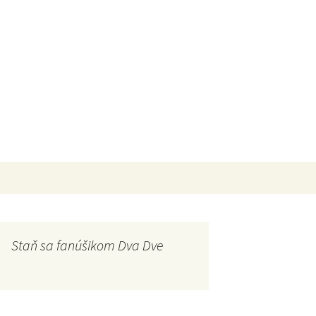
Hľadať:
Staň sa fanúšikom Dva Dve